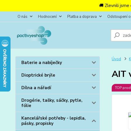
🚚 Zlevnili jsme
O nás
Hodnocení
Platba a doprava
Odstoupení 
Úvod
K
Baterie a nabíječky
AIT 
Dioptrické brýle
Dílna a nářadí
TOP prod
Drogérie, tašky, sáčky, pytle,
fólie
Kancelářské potřeby - lepidla,
pásky, propisky