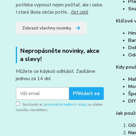
Pře
potřeba vypnout nejen počítač, ale i sebe.
Sna
I stará škola občas potře...
číst celé
Klíčové 
Zobrazit všechny novinky
Hm
Bar
Dob
Nepropásněte novinky, akce
Od
a slevy!
Kdy použ
Můžete se kdykoli odhlásit. Zasíláme
jednou za 14 dní.
Mal
Mod
Přihlásit se
Špe
DIY
Souhlasím se
zpracováním osobních údajů
za účelem
rozesílky newsletteru.
Jak použ
Oči
Nan