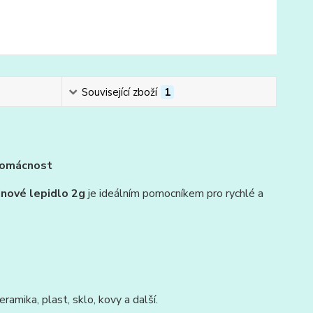
Související zboží
1
 domácnost
inové lepidlo 2g
je ideálním pomocníkem pro rychlé a
ramika, plast, sklo, kovy a další.