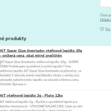
Číslo p
Hlídat 
Do 
é produkty
AIT Super Glue Aventador vteřinové lepidlo 20g
– snížená cena, obal mírně znečištěn
AIT Super Glue Aventador vteřinové lepidlo 20g – SUPER
CENA! Potřebujete spolehlivé a rychlé lepidlo? Toto
vteřinové lepidlo AIT Super Glue Aventador je přesně to, co
hledáte! Z důvodu mírně znečištěného obalu z výroby (viz
obrázek) nabízíme toto lepidlo za výrazně sníženou cenu.
Důležité: Špinavý o...
AIT vteřinové lepidlo 2g - Plato 12ks
AIT vteřinové lepidlo 2g – Rychlé a spolehlivé lepení pro
každou domácnost - VÝHODNÉ BALENÍ 12KS. Cena za celé
plato). Hledáte univerzální lepidlo, které zvládne i ty