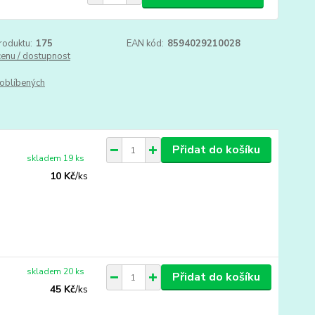
roduktu:
175
EAN kód:
8594029210028
cenu / dostupnost
oblíbených
Přidat do košíku
skladem 19 ks
10 Kč
/
ks
skladem 20 ks
Přidat do košíku
45 Kč
/
ks