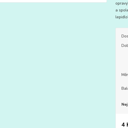
opravy
a spole
lepidlo
Dos
Dob
Měr
Bal
Nej
4 