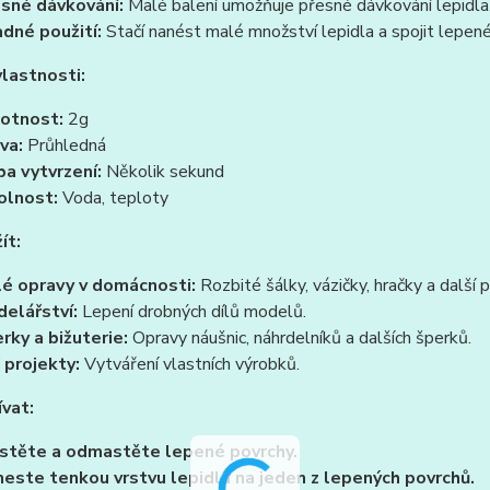
sné dávkování:
Malé balení umožňuje přesné dávkování lepidla
dné použití:
Stačí nanést malé množství lepidla a spojit lepené
vlastnosti:
otnost:
2g
va:
Průhledná
a vytvrzení:
Několik sekund
olnost:
Voda, teploty
ít:
é opravy v domácnosti:
Rozbité šálky, vázičky, hračky a další
elářství:
Lepení drobných dílů modelů.
rky a bižuterie:
Opravy náušnic, náhrdelníků a dalších šperků.
 projekty:
Vytváření vlastních výrobků.
ívat:
stěte a odmastěte lepené povrchy.
este tenkou vrstvu lepidla na jeden z lepených povrchů.