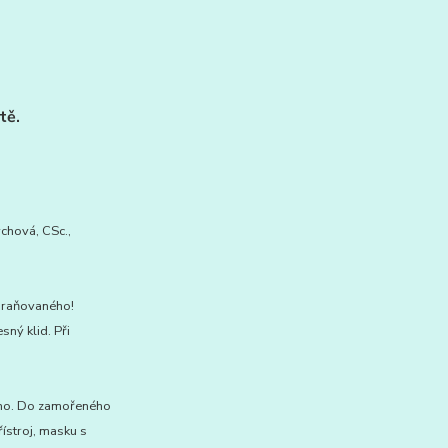
tě.
chová, CSc.,
chraňovaného!
ný klid. Při
ného. Do zamořeného
ístroj, masku s