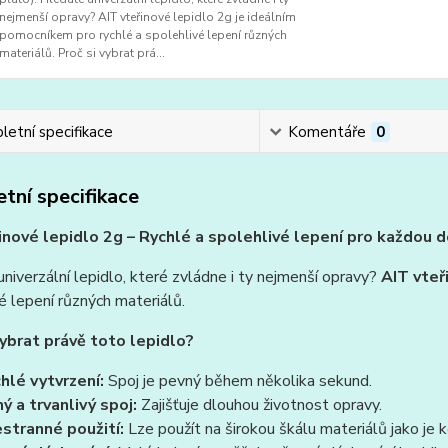
nejmenší opravy? AIT vteřinové lepidlo 2g je ideálním
pomocníkem pro rychlé a spolehlivé lepení různých
materiálů. Proč si vybrat prá...
etní specifikace
Komentáře
0
tní specifikace
inové lepidlo 2g – Rychlé a spolehlivé lepení pro každou
niverzální lepidlo, které zvládne i ty nejmenší opravy?
AIT vteř
é lepení různých materiálů.
vybrat právě toto lepidlo?
hlé vytvrzení:
Spoj je pevný během několika sekund.
ný a trvanlivý spoj:
Zajišťuje dlouhou životnost opravy.
stranné použití:
Lze použít na širokou škálu materiálů jako je ke