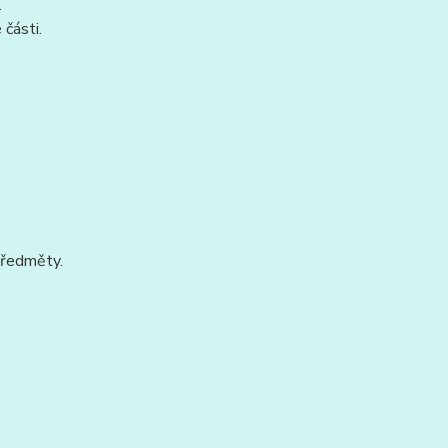
.
 části.
 předměty.