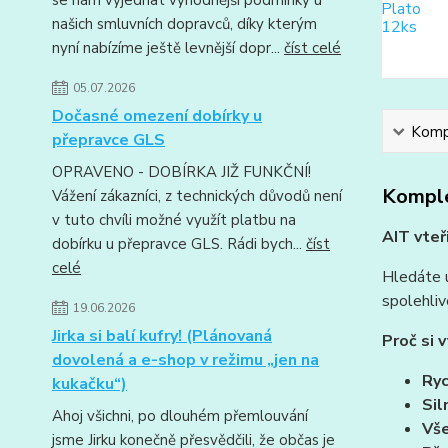
se nám vyjednat výhodnější podmínky u
našich smluvních dopravců, díky kterým
nyní nabízíme ještě levnější dopr...
číst celé
05.07.2026
Dočasné omezení dobírky u
Kompl
přepravce GLS
OPRAVENO - DOBÍRKA JIŽ FUNKČNÍ!
Komple
Vážení zákazníci, z technických důvodů není
v tuto chvíli možné využít platbu na
AIT vteř
dobírku u přepravce GLS. Rádi bych...
číst
celé
Hledáte u
spolehliv
19.06.2026
Jirka si balí kufry! (Plánovaná
Proč si 
dovolená a e-shop v režimu „jen na
Ryc
kukačku“)
Sil
Ahoj všichni, po dlouhém přemlouvání
Vše
jsme Jirku konečně přesvědčili, že občas je