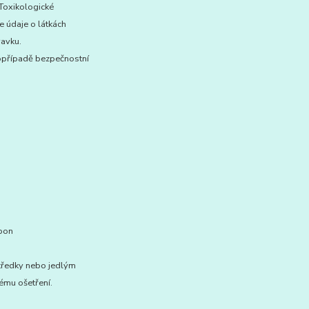
 Toxikologické
e údaje o látkách
ravku.
 popřípadě bezpečnostní
mpon
středky nebo jedlým
nému ošetření.