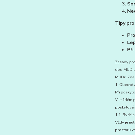
Spo
Nec
Tipy pro
Pro
Lep
Při
Zásady pro
doc. MUDr.
MUDr. Zdeňk
1. Obecné 
Při poskyto
V každém př
poskytován
1.1. Rychlá
Vždy je nu
prostoru vs