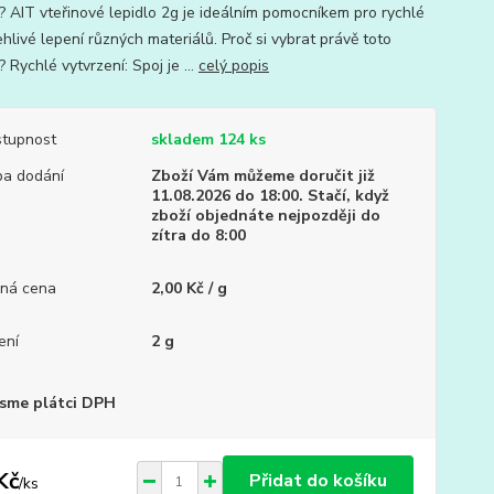
? AIT vteřinové lepidlo 2g je ideálním pomocníkem pro rychlé
hlivé lepení různých materiálů. Proč si vybrat právě toto
? Rychlé vytvrzení: Spoj je ...
celý popis
tupnost
skladem 124 ks
a dodání
Zboží Vám můžeme doručit již
11.08.2026 do 18:00. Stačí, když
zboží objednáte nejpozději do
zítra do 8:00
ná cena
2,00 Kč / g
ení
2 g
sme plátci DPH
Kč
Přidat do košíku
/
ks