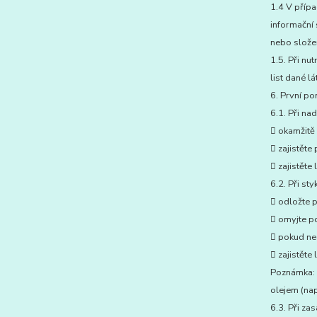
1.4 V přípa
informační 
nebo složen
1.5. Při nu
list dané l
6. První po
6.1. Při na
 okamžitě 
 zajistěte
 zajistěte
6.2. Při sty
 odložte 
 omyjte p
 pokud ne
 zajistěte
Poznámka: V
olejem (nap
6.3. Při zas