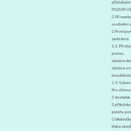
příslušným 
POZOR! Vždy
 Při manip
osobními o
 První po
zachránce
1.2. Při st
pomoc.
zástava de
zástava sr
bezvědomí 
1.3. Vybave
Pro účinno
 dostatek 
 přikrývky
polohy post
 lékárničk
třeba obmě