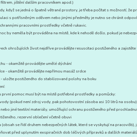
filtrem, jištění dalším pracovníkem apod.)
, když se jedná o špatně větrané prostory, je třeba počítat s možností, že p
ulaci s potřísněným oděvem nebo jinými předměty je nutno se chránit odpoví
chrannými pracovními prostředky včetně rukavic.
moc by neměla být prováděna na místě, kde k nehodě došlo, pokud je nebezp
avech ohrožujících život nejdříve provádějte resuscitaci postiženého a zajistěte
chu - okamžitě provádějte umělé dýchání
dce - okamžitě provádějte nepřímou masáž srdce
- uložte postiženého do stabilizované polohy na boku
ní:
u první pomoc musí být na místě potřebné prostředky a pomůcky:
vody (pokud není zdroj vody, pak pohotovostní zásoba asi 10 litrů na osobu)
 nebo jiné textilní materiály, umožňující ochranu postiženého před prochladn
iženého, rezervní oblečení včetně obuvi
a (obsah se řídí druhem nebezpečných látek, které se vyskytují na pracovišti), j
ňovat před uplynutím exspiračních dob léčivých přípravků a dalších materiál