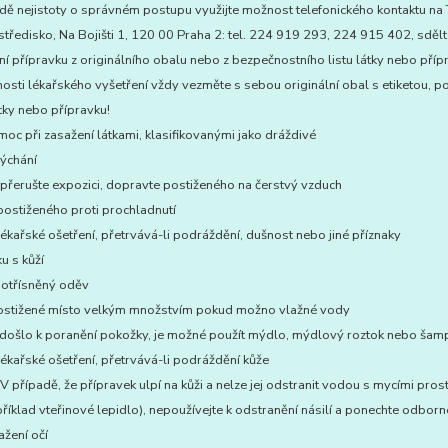
dě nejistoty o správném postupu využijte možnost telefonického kontaktu na
středisko, Na Bojišti 1, 120 00 Praha 2: tel. 224 919 293, 224 915 402, sdělt
í přípravku z originálního obalu nebo z bezpečnostního listu látky nebo příp
tnosti lékařského vyšetření vždy vezměte s sebou originální obal s etiketou,
átky nebo přípravku!
moc při zasažení látkami, klasifikovanými jako dráždivé
dýchání
přerušte expozici, dopravte postiženého na čerstvý vzduch
 postiženého proti prochladnutí
 lékařské ošetření, přetrvává-li podráždění, dušnost nebo jiné příznaky
ku s kůží
potřísněný oděv
ostižené místo velkým množstvím pokud možno vlažné vody
došlo k poranění pokožky, je možné použít mýdlo, mýdlový roztok nebo ša
 lékařské ošetření, přetrvává-li podráždění kůže
 případě, že přípravek ulpí na kůži a nelze jej odstranit vodou s mycími pro
říklad vteřinové lepidlo), nepoužívejte k odstranění násilí a ponechte odbor
ažení očí