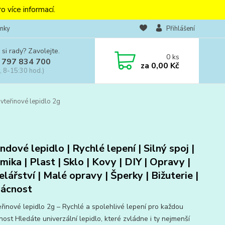
o více informací.
nky
Přihlášení
 si rady? Zavolejte.
0
ks
 797 834 700
za
0,00 Kč
, 8-15:30 hod.)
vteřinové lepidlo 2g
ndové lepidlo | Rychlé lepení | Silný spoj |
mika | Plast | Sklo | Kovy | DIY | Opravy |
lářství | Malé opravy | Šperky | Bižuterie |
ácnost
eřinové lepidlo 2g – Rychlé a spolehlivé lepení pro každou
ost Hledáte univerzální lepidlo, které zvládne i ty nejmenší