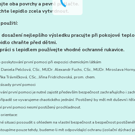
jte oba povrchy a pevně přitlačte.
hte lepidlo zcela vytvrdnout.
 použití:
 dosažení nejlepšího výsledku pracujte při pokojové teplo
idlo chraňte před dětmi.
 práci s lepidlem používejte vhodné ochranné rukavice.
 poskytování první pomoci při expozici chemickým látkám
 Daniela Pelclová, CSc., MUDr. Alexandr Fuchs, CSc., MUDr. Miroslava Horny
a Trávníčková, CSc., Jiřina Fridrichovská, prom. chem.
zásady první pomoci
vání první pomoci je nutné zajistit především bezpečnost zachraňujícího i za
ípadě se vyvarujeme chaotického jednání. Postižený by měl mít duševní i těles
í první pomoci nesmí postižený prochladnout.
 orientace:
tné situaci posoudit s ohledem na vlastní bezpečnost a bezpečnost postiže
toupíme pouze tehdy, budeme-li mít odpovídající ochranu (izolační dýchací př