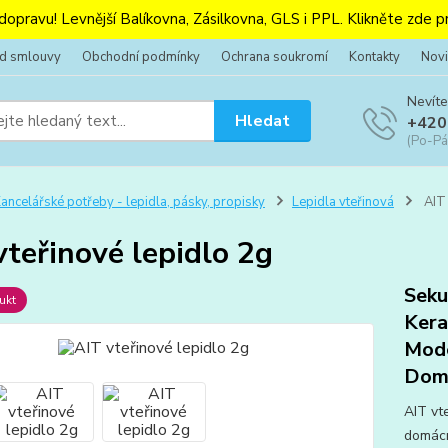
 dopravu! Levnější Balíkovna, Zásilkovna, GLS i PPL. Klikněte zde pr
od smlouvy
Obchodní podmínky
Ochrana soukromí
Kontakty
Novi
Nevíte
Hledat
+420
(Po-Pá
ancelářské potřeby - lepidla, pásky, propisky
Lepidla vteřinová
AIT 
vteřinové lepidlo 2g
Seku
ukt
Kera
Mode
Dom
AIT vt
domácn