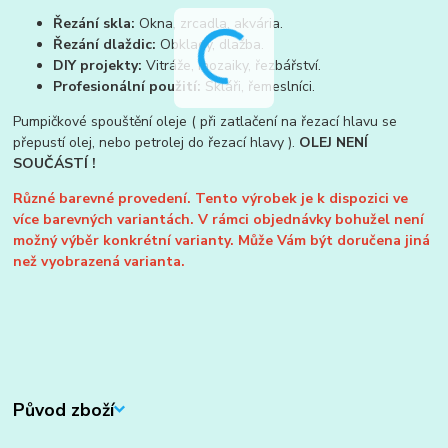
Řezání skla:
Okna, zrcadla, akvária.
Řezání dlaždic:
Obklady, dlažba.
DIY projekty:
Vitráže, mozaiky, řezbářství.
Profesionální použití:
Skláři, řemeslníci.
Pumpičkové spouštění oleje ( při zatlačení na řezací hlavu se
přepustí olej, nebo petrolej do řezací hlavy ).
OLEJ NENÍ
SOUČÁSTÍ !
Různé barevné provedení.
Tento výrobek je k dispozici ve
více barevných
variantách. V rámci objednávky bohužel není
možný výběr konkrétní varianty. Může Vám být
doručena jiná
než vyobrazená varianta.
Původ zboží