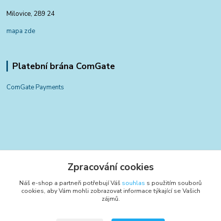
Milovice, 289 24
mapa zde
Platební brána ComGate
ComGate Payments
Kontakty
Zpracování cookies
+420 797 834 700
Náš e-shop a partneři potřebují Váš
souhlas
s použitím souborů
(Po-Pá, 8-15:30 hod.)
cookies, aby Vám mohli zobrazovat informace týkající se Vašich
zájmů.
info@poctivyeshop.cz