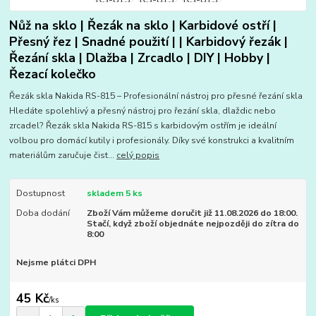
Nůž na sklo | Řezák na sklo | Karbidové ostří |
Přesný řez | Snadné použití | | Karbidový řezák |
Řezání skla | Dlažba | Zrcadlo | DIY | Hobby |
Řezací kolečko
Řezák skla Nakida RS-815 – Profesionální nástroj pro přesné řezání skla
Hledáte spolehlivý a přesný nástroj pro řezání skla, dlaždic nebo
zrcadel? Řezák skla Nakida RS-815 s karbidovým ostřím je ideální
volbou pro domácí kutily i profesionály. Díky své konstrukci a kvalitním
materiálům zaručuje čist...
celý popis
Dostupnost
skladem 5 ks
Doba dodání
Zboží Vám můžeme doručit již 11.08.2026 do 18:00.
Stačí, když zboží objednáte nejpozději do zítra do
8:00
Nejsme plátci DPH
45 Kč
/
ks