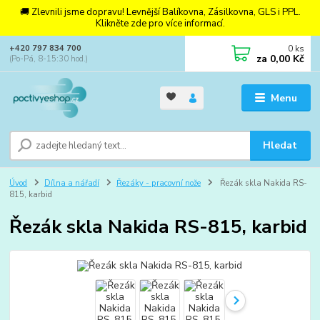
🚚 Zlevnili jsme dopravu! Levnější Balíkovna, Zásilkovna, GLS i PPL.
Klikněte zde pro více informací.
0
ks
+420 797 834 700
za
0,00 Kč
(Po-Pá, 8-15:30 hod.)
Menu
Hledat
Úvod
Dílna a nářadí
Řezáky - pracovní nože
Řezák skla Nakida RS-
815, karbid
Řezák skla Nakida RS-815, karbid