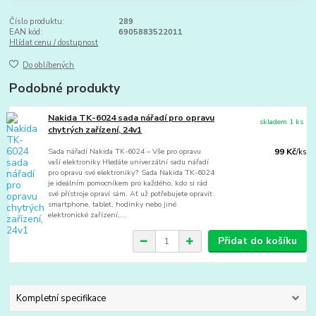
Číslo produktu:
289
EAN kód:
6905883522011
Hlídat cenu / dostupnost
Do oblíbených
Podobné produkty
Nakida TK-6024 sada nářadí pro opravu
skladem 1 ks
chytrých zařízení, 24v1
Sada nářadí Nakida TK-6024 – Vše pro opravu
99 Kč
/
ks
vaší elektroniky Hledáte univerzální sadu nářadí
pro opravu své elektroniky? Sada Nakida TK-6024
je ideálním pomocníkem pro každého, kdo si rád
své přístroje opraví sám. Ať už potřebujete opravit
smartphone, tablet, hodinky nebo jiné
elektronické zařízení,...
Přidat do košíku
Kompletní specifikace