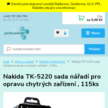
🚚 Zlevnili jsme dopravu! Levnější Balíkovna, Zásilkovna, GLS i PPL.
Klikněte zde pro více informací.
0
ks
+420 797 834 700
za
0,00 Kč
(Po-Pá, 8-15:30 hod.)
Menu
Hledat
Úvod
Dílna a nářadí
Nářadí multifunkční
Nakida TK-5220 sada
nářadí pro opravu chytrých zařízení , 115ks
Nakida TK-5220 sada nářadí pro
opravu chytrých zařízení , 115ks