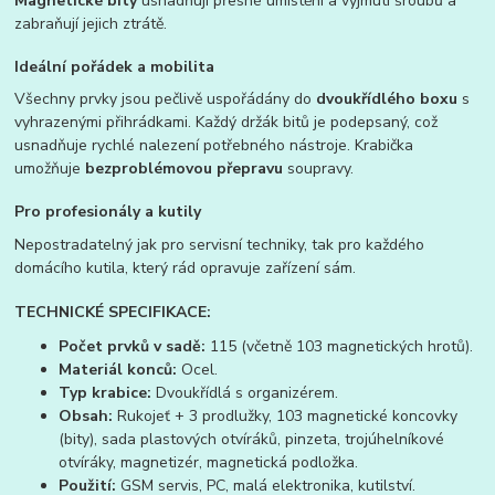
Magnetické bity
usnadňují přesné umístění a vyjmutí šroubů a
zabraňují jejich ztrátě.
Ideální pořádek a mobilita
Všechny prvky jsou pečlivě uspořádány do
dvoukřídlého boxu
s
vyhrazenými přihrádkami. Každý držák bitů je podepsaný, což
usnadňuje rychlé nalezení potřebného nástroje. Krabička
umožňuje
bezproblémovou přepravu
soupravy.
Pro profesionály a kutily
Nepostradatelný jak pro servisní techniky, tak pro každého
domácího kutila, který rád opravuje zařízení sám.
TECHNICKÉ SPECIFIKACE:
Počet prvků v sadě:
115 (včetně 103 magnetických hrotů).
Materiál konců:
Ocel.
Typ krabice:
Dvoukřídlá s organizérem.
Obsah:
Rukojeť + 3 prodlužky, 103 magnetické koncovky
(bity), sada plastových otvíráků, pinzeta, trojúhelníkové
otvíráky, magnetizér, magnetická podložka.
Použití:
GSM servis, PC, malá elektronika, kutilství.