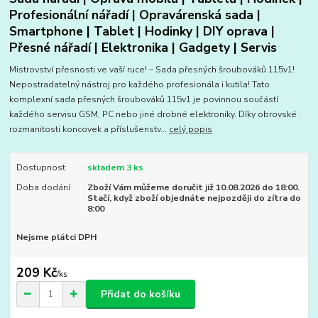
Profesionální nářadí | Opravárenská sada |
Smartphone | Tablet | Hodinky | DIY oprava |
Přesné nářadí | Elektronika | Gadgety | Servis
Mistrovství přesnosti ve vaší ruce! – Sada přesných šroubováků 115v1!
Nepostradatelný nástroj pro každého profesionála i kutila! Tato
komplexní sada přesných šroubováků 115v1 je povinnou součástí
každého servisu GSM, PC nebo jiné drobné elektroniky. Díky obrovské
rozmanitosti koncovek a příslušenstv...
celý popis
Dostupnost
skladem 3 ks
Doba dodání
Zboží Vám můžeme doručit již 10.08.2026 do 18:00.
Stačí, když zboží objednáte nejpozději do zítra do
8:00
Nejsme plátci DPH
209 Kč
/
ks
Přidat do košíku