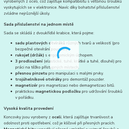
vyrobených z oceli, což zajišťuje kompatibilitu s většinou šroubků
vyskytujících se v elektronice. Navíc díky bohatství příslušenství
zvládne nejrůznější úkoly.
Sada příslušenství na jednom místě
Sada se skládá z dvoukřídlé krabice, která pojme:
sadu plastových otvíráků
různých tvarů a velikostí (pro
bezpečné otevírání pouzder).
rukojeť (držák)
s ergonomickým úchopem.
3 prodloužení
(elastické, tuhé, krátké a tuhé, dlouhé) pro
práci na těžko přístupných místech.
přesnou pinzetu
pro manipulaci s malými prvky.
trojúhelníkové otvíráky
pro demontáž pouzder.
magnetizér
pro magnetizaci nebo demagnetizaci bitů.
praktickou
magnetickou podložku
pro udržování šroubků
v pořádku.
Vysoká kvalita provedení
Koncovky jsou vyrobeny z
oceli
, která zajišťuje trvanlivost a
odolnost proti opotřebení, což je klíčové při přesných pracích.