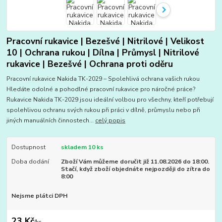
Pracovní rukavice | Bezešvé | Nitrilové | Velikost
10 | Ochrana rukou | Dílna | Průmysl | Nitrilové
rukavice | Bezešvé | Ochrana proti oděru
Pracovní rukavice Nakida TK-2029 – Spolehlivá ochrana vašich rukou
Hledáte odolné a pohodlné pracovní rukavice pro náročné práce?
Rukavice Nakida TK-2029 jsou ideální volbou pro všechny, kteří potřebují
spolehlivou ochranu svých rukou při práci v dílně, průmyslu nebo při
jiných manuálních činnostech...
celý popis
Dostupnost
skladem 10 ks
Doba dodání
Zboží Vám můžeme doručit již 11.08.2026 do 18:00.
Stačí, když zboží objednáte nejpozději do zítra do
8:00
Nejsme plátci DPH
23 Kč