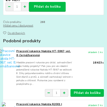
/
ks
Přidat do košíku
Číslo produktu:
268
Hlídat cenu / dostupnost
Do oblíbených
Podobné produkty
Pracovní rukavice Nakida HT-5967, vel.
skladem 1 ks
8, černá/barevná
Hledáte pracovní rukavice pro úklid, zahradničení
18 Kč
/
ks
nebo hobby projekty? Pak jsou pro vás ideální
polomáčené rukavice Nakida HT-5967 ve velikosti
8. Díky polyuretanovému nátěru chrání citlivou
část dlaně a prstů, a zároveň zachovávají volnost v
pohybu a citlivost. Rukavice jsou vyrobené z
prodyšného p...
Přidat do košíku
Pracovní rukavice Nakida R2001 |
skladem 9 ks