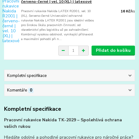
červeno-černé | vel. 10 (XL) | latexové
Pracovní rukavice Nakida LATEX R2001, vel. 10
16 Kč
/
ks
(XL), červeno-černé Univerzální ochranné
rukavice Nakida LATEX R2001 jsou ideální volbou
pro širokou škálu pracovních činností, od
stavebnictví přes logistiku až po zahradničení.
Kombinují vysokou odolnost, vynikající přilnavost
a maximální pohodlí při n...
Přidat do košíku
Kompletní specifikace
Komentáře
0
Kompletní specifikace
Pracovní rukavice Nakida TK-2029 – Spolehlivá ochrana
vašich rukou
Hledáte odolné a pohodlné pracovní rukavice pro náročné práce?