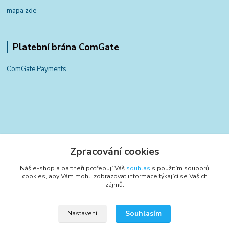
mapa zde
Platební brána ComGate
ComGate Payments
Kontakty
Zpracování cookies
+420 797 834 700
Náš e-shop a partneři potřebují Váš
souhlas
s použitím souborů
(Po-Pá, 8-15:30 hod.)
cookies, aby Vám mohli zobrazovat informace týkající se Vašich
zájmů.
info@poctivyeshop.cz
Souhlasím
Nastavení