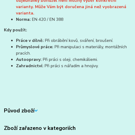
objednávky bohužel není
možný výběr konkrétní
varianty. Může Vám být
doručena jiná než vyobrazená
varianta.
Norma:
EN 420 / EN 388
Kdy použít:
Práce v dílně:
Při obrábění kovů, sváření, broušení.
Průmyslové práce:
Při manipulaci s materiály, montážních
pracích.
Autoopravy:
Při práci s oleji, chemikáliemi.
Zahradnictví:
Při práci s nářadím a hnojivy.
Původ zboží
Zboží zařazeno v kategoriích