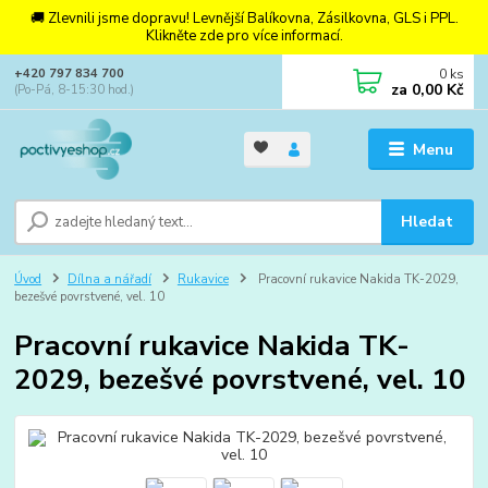
🚚 Zlevnili jsme dopravu! Levnější Balíkovna, Zásilkovna, GLS i PPL.
Klikněte zde pro více informací.
0
ks
+420 797 834 700
za
0,00 Kč
(Po-Pá, 8-15:30 hod.)
Menu
Hledat
Úvod
Dílna a nářadí
Rukavice
Pracovní rukavice Nakida TK-2029,
bezešvé povrstvené, vel. 10
Pracovní rukavice Nakida TK-
2029, bezešvé povrstvené, vel. 10