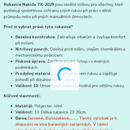
Rukavice Nakida TK-2029
jsou ideální volbou pro všechny, kteří
potřebují spolehlivou ochranu svých rukou při práci v dílně,
průmyslu nebo při jiných manuálních činnostech.
Proč si vybrat právě tyto rukavice?
Bezešvá konstrukce:
Zabraňuje otlakům a zvyšuje komfort
při nošení.
Nitrilový povrch:
Odolný proti oděru, olejům, chemikáliím a
mechanickému poškození.
Písková úprava:
Zajišťuje pevný úchop i v mokrých
podmínkách.
Prodyšný materiál:
Zabraňuje pocení rukou a zajišťuje
pohodlí při dlouhodobém nošení.
Velikost 10:
Univerzální velikost vhodná pro většinu rukou.
Klíčové vlastnosti:
Materiál:
Polyester, nitril
Velikost:
10. Délka rukavice 23-26cm.
Barva:
červené, žlutozelené,.......
Tento výrobek je k
dispozici ve více barevných
variantách. V rámci