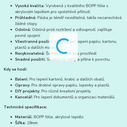
Vysoká kvalita:
Vyrobená z kvalitního BOPP fólie s
akrylovým lepidlem pro spolehlivé přilnutí.
Průhledná:
Páska je téměř neviditelná, takže nezanechává
žádné stopy.
Odolná:
Odolná proti roztržení a odloupnutí, zajišťuje
pevné spojení.
Všestranné použití:
Vhodná pro lepení papíru, kartonu,
plastů a dalších materiálů.
Recykovatelná:
Šetrná k životnímu prostředí.
Snadné použití:
Snadno se odvíjí a přilne k povrchu.
Kdy se hodí:
Balení:
Pro lepení kartonů, krabic a dalších obalů.
Opravy:
Pro drobné opravy papíru, lepenky a plastů.
DIY projekty:
Pro různé kreativní projekty.
Kancelář:
Pro lepení dokumentů a organizaci materiálů.
Technické specifikace:
Materiál:
BOPP fólie, akrylové lepidlo
Šířka:
18mm