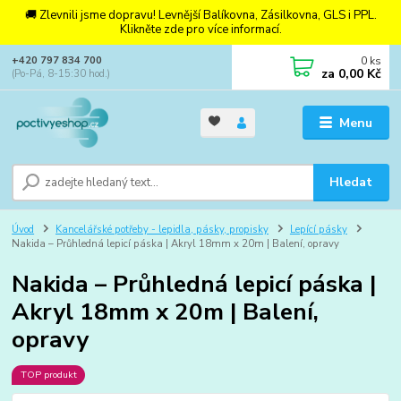
🚚 Zlevnili jsme dopravu! Levnější Balíkovna, Zásilkovna, GLS i PPL.
Klikněte zde pro více informací.
0
ks
+420 797 834 700
za
0,00 Kč
(Po-Pá, 8-15:30 hod.)
Menu
Hledat
Úvod
Kancelářské potřeby - lepidla, pásky, propisky
Lepící pásky
Nakida – Průhledná lepicí páska | Akryl 18mm x 20m | Balení, opravy
Nakida – Průhledná lepicí páska |
Akryl 18mm x 20m | Balení,
opravy
TOP produkt