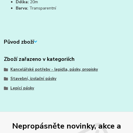
Délka:
20m
Barva:
Transparentní
Původ zboží
Zboží zařazeno v kategoriích
Kancelářské potřeby - lepidla, pásky, propisky
Stavební, izolační pásky
Lepící pásky
Nepropásněte novinky, akce a