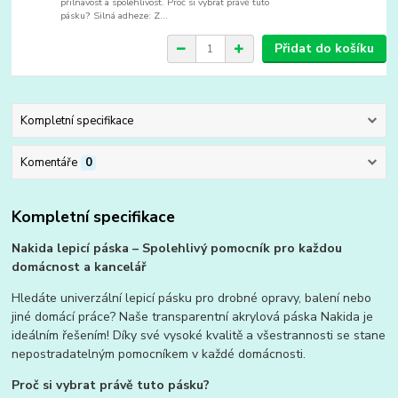
přilnavost a spolehlivost. Proč si vybrat právě tuto
pásku? Silná adheze: Z...
Přidat do košíku
Kompletní specifikace
Komentáře
0
Kompletní specifikace
Nakida lepicí páska – Spolehlivý pomocník pro každou
domácnost a kancelář
Hledáte univerzální lepicí pásku pro drobné opravy, balení nebo
jiné domácí práce? Naše transparentní akrylová páska Nakida je
ideálním řešením! Díky své vysoké kvalitě a všestrannosti se stane
nepostradatelným pomocníkem v každé domácnosti.
Proč si vybrat právě tuto pásku?