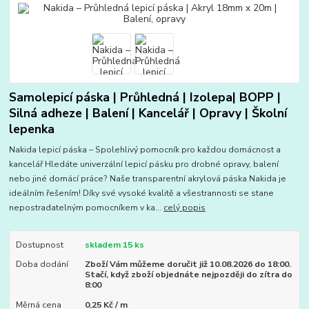
Samolepicí páska | Průhledná | Izolepa| BOPP |
Silná adheze | Balení | Kancelář | Opravy | Školní
lepenka
Nakida lepicí páska – Spolehlivý pomocník pro každou domácnost a
kancelář Hledáte univerzální lepicí pásku pro drobné opravy, balení
nebo jiné domácí práce? Naše transparentní akrylová páska Nakida je
ideálním řešením! Díky své vysoké kvalitě a všestrannosti se stane
nepostradatelným pomocníkem v ka...
celý popis
Dostupnost
skladem 15 ks
Doba dodání
Zboží Vám můžeme doručit již 10.08.2026 do 18:00.
Stačí, když zboží objednáte nejpozději do zítra do
8:00
Měrná cena
0,25 Kč / m