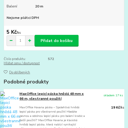
Balení
20 m
Nejsme plátci DPH
5 Kč
/
ks
Přidat do košíku
Číslo produktu:
572
Hlídat cenu / dostupnost
Do oblíbených
Podobné produkty
MaxOffice lepicí páska hnědá 48 mm x
skladem 17 ks
66 m, všestranné použití
MaxOffice Havana páska – Spolehlivá hnědá
19 Kč
/
ks
lepicí páska pro všestranné použití Hledáte
pevnou a odolnou lepicí pásku pro balení krabic a
další použití? MaxOffice Havana je klasická
hnědá lepicí páska, která nabízí vynikající