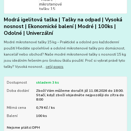
Modrá igelitová taška | Tašky na odpad | Vysoká
nosnost | Ekonomické balení | Modré | 100ks |
Odolné | Univerzální
Modré mikrotenové tašky 15 kg – Praktické a odolné pro každodenní
použití Hledáte spolehlivé a odolné mikrotenové tašky pro domácnost,
kancelář nebo obchod? Naše modré mikrotenové tašky s nosností 15 kg
jsou ideálním řešením pro širokou škálu použití. Proč si vybrat právě tyto
tašky? Vysoká nosnost...
celý popis
Dostupnost
skladem 3 ks
Doba dodání
Zboží Vám můžeme doručit již 11.08.2026 do 18:00.
Stačí, když zboží objednáte nejpozději do zítra do
8:00
Měrná cena
0,79 Kč / ks
Balení
100 ks
Nejsme plátci DPH