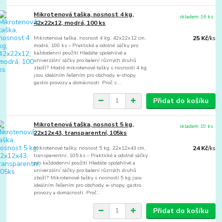
Mikrotenová taška, nosnost 4 kg,
skladem 16 ks
42x22x12, modrá, 100 ks
Mikrotenová taška, nosnost 4 kg, 42x22x12 cm,
25 Kč
/
ks
modrá, 100 ks – Praktické a odolné sáčky pro
každodenní použití Hledáte spolehlivé a
univerzální sáčky pro balení různých druhů
zboží? Modré mikrotenové tašky s nosností 4 kg
jsou ideálním řešením pro obchody, e-shopy,
gastro provozy a domácnosti. Proč s...
Přidat do košíku
Mikrotenová taška, nosnost 5 kg,
skladem 19 ks
22x12x43, transparentní, 105ks
Mikrotenové tašky, nosnost 5 kg, 22x12x43 cm,
24 Kč
/
ks
transparentní, 105 ks – Praktické a odolné sáčky
pro každodenní použití Hledáte spolehlivé a
univerzální sáčky pro balení různých druhů
zboží? Mikrotenové tašky s nosností 5 kg jsou
ideálním řešením pro obchody, e-shopy, gastro
provozy a domácnosti. Proč...
Přidat do košíku