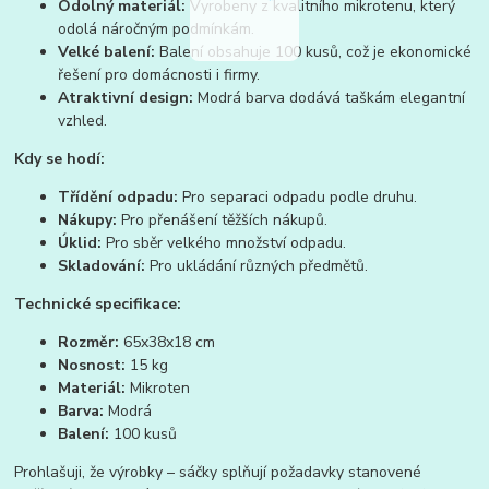
Odolný materiál:
Vyrobeny z kvalitního mikrotenu, který
odolá náročným podmínkám.
Velké balení:
Balení obsahuje 100 kusů, což je ekonomické
řešení pro domácnosti i firmy.
Atraktivní design:
Modrá barva dodává taškám elegantní
vzhled.
Kdy se hodí:
Třídění odpadu:
Pro separaci odpadu podle druhu.
Nákupy:
Pro přenášení těžších nákupů.
Úklid:
Pro sběr velkého množství odpadu.
Skladování:
Pro ukládání různých předmětů.
Technické specifikace:
Rozměr:
65x38x18 cm
Nosnost:
15 kg
Materiál:
Mikroten
Barva:
Modrá
Balení:
100 kusů
Prohlašuji, že výrobky – sáčky splňují požadavky stanovené