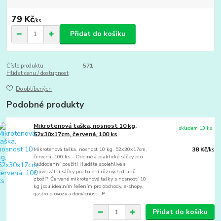
79 Kč
/
ks
Přidat do košíku
Číslo produktu:
571
Hlídat cenu / dostupnost
Do oblíbených
Podobné produkty
Mikrotenová taška, nosnost 10 kg,
skladem 13 ks
52x30x17cm, červená, 100 ks
Mikrotenová taška, nosnost 10 kg, 52x30x17cm,
38 Kč
/
ks
červená, 100 ks – Odolné a praktické sáčky pro
každodenní použití Hledáte spolehlivé a
univerzální sáčky pro balení různých druhů
zboží? Červené mikrotenové tašky s nosností 10
kg jsou ideálním řešením pro obchody, e-shopy,
gastro provozy a domácnosti. P...
Přidat do košíku