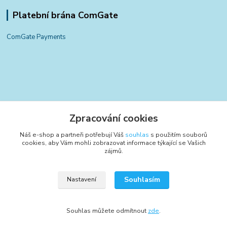
Platební brána ComGate
ComGate Payments
Kontakty
Zpracování cookies
+420 797 834 700
Náš e-shop a partneři potřebují Váš
souhlas
s použitím souborů
(Po-Pá, 8-15:30 hod.)
cookies, aby Vám mohli zobrazovat informace týkající se Vašich
zájmů.
info@poctivyeshop.cz
Souhlasím
Nastavení
Souhlas můžete odmítnout
zde
.
Vytvořeno na
Eshop-rychle.cz