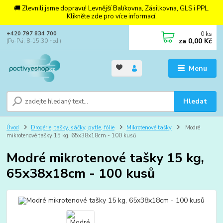
🚚 Zlevnili jsme dopravu! Levnější Balíkovna, Zásilkovna, GLS i PPL.
Klikněte zde pro více informací.
0
ks
+420 797 834 700
za
0,00 Kč
(Po-Pá, 8-15:30 hod.)
Menu
Hledat
Úvod
Drogérie, tašky, sáčky, pytle, fólie
Mikrotenové tašky
Modré
mikrotenové tašky 15 kg, 65x38x18cm - 100 kusů
Modré mikrotenové tašky 15 kg,
65x38x18cm - 100 kusů