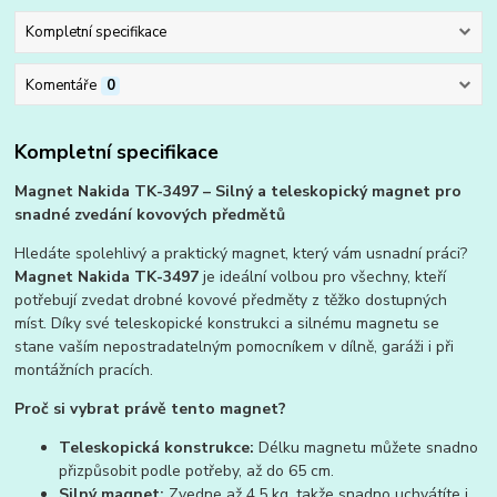
Kompletní specifikace
Komentáře
0
Kompletní specifikace
Magnet Nakida TK-3497 – Silný a teleskopický magnet pro
snadné zvedání kovových předmětů
Hledáte spolehlivý a praktický magnet, který vám usnadní práci?
Magnet Nakida TK-3497
je ideální volbou pro všechny, kteří
potřebují zvedat drobné kovové předměty z těžko dostupných
míst. Díky své teleskopické konstrukci a silnému magnetu se
stane vaším nepostradatelným pomocníkem v dílně, garáži i při
montážních pracích.
Proč si vybrat právě tento magnet?
Teleskopická konstrukce:
Délku magnetu můžete snadno
přizpůsobit podle potřeby, až do 65 cm.
Silný magnet:
Zvedne až 4,5 kg, takže snadno uchvátíte i