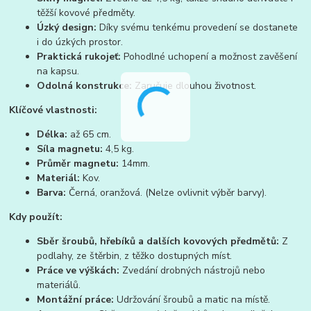
těžší kovové předměty.
Úzký design:
Díky svému tenkému provedení se dostanete
i do úzkých prostor.
Praktická rukojeť:
Pohodlné uchopení a možnost zavěšení
na kapsu.
Odolná konstrukce:
Zaručuje dlouhou životnost.
Klíčové vlastnosti:
Délka:
až 65 cm.
Síla magnetu:
4,5 kg.
Průměr magnetu:
14mm.
Materiál:
Kov.
Barva:
Černá, oranžová. (Nelze ovlivnit výběr barvy).
Kdy použít:
Sběr šroubů, hřebíků a dalších kovových předmětů:
Z
podlahy, ze štěrbin, z těžko dostupných míst.
Práce ve výškách:
Zvedání drobných nástrojů nebo
materiálů.
Montážní práce:
Udržování šroubů a matic na místě.