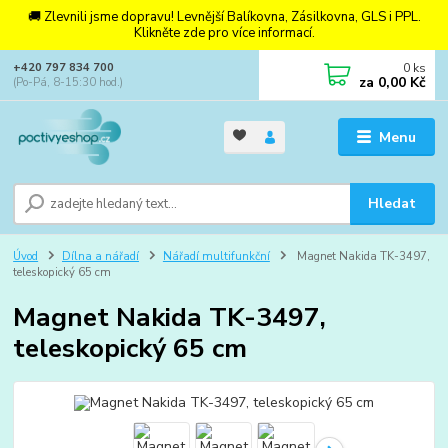
🚚 Zlevnili jsme dopravu! Levnější Balíkovna, Zásilkovna, GLS i PPL.
Klikněte zde pro více informací.
0
ks
+420 797 834 700
za
0,00 Kč
(Po-Pá, 8-15:30 hod.)
Menu
Hledat
Úvod
Dílna a nářadí
Nářadí multifunkční
Magnet Nakida TK-3497,
teleskopický 65 cm
Magnet Nakida TK-3497,
teleskopický 65 cm