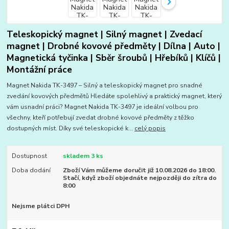
Teleskopický magnet | Silný magnet | Zvedací
magnet | Drobné kovové předměty | Dílna | Auto |
Magnetická tyčinka | Sběr šroubů | Hřebíků | Klíčů |
Montážní práce
Magnet Nakida TK-3497 – Silný a teleskopický magnet pro snadné
zvedání kovových předmětů Hledáte spolehlivý a praktický magnet, který
vám usnadní práci? Magnet Nakida TK-3497 je ideální volbou pro
všechny, kteří potřebují zvedat drobné kovové předměty z těžko
dostupných míst. Díky své teleskopické k...
celý popis
Dostupnost
skladem 3 ks
Doba dodání
Zboží Vám můžeme doručit již 10.08.2026 do 18:00.
Stačí, když zboží objednáte nejpozději do zítra do
8:00
Nejsme plátci DPH