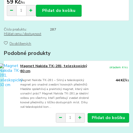
59 Kč
/
ks
Přidat do košíku
Číslo produktu:
287
Hlídat cenu / dostupnost
Do oblíbených
Podobné produkty
Magnet Nakida TK-281, teleskopický
skladem 4 ks
60 cm
Magnet Nakida TK-281 – Silný a teleskopický
44 Kč
/
ks
magnet pro snadné zvedání kovových předmětů
Hledáte spolehlivý a praktický magnet, který vám
usnadní práci? Magnet Nakida TK-281 je ideální
volbou pro všechny, kteří potřebují zvedat drobné
kovové předměty z těžko dostupných míst. Díky
své teleskopické kon...
Přidat do košíku